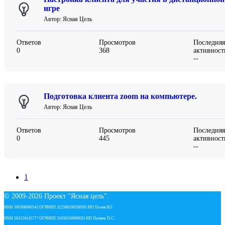
игре
Автор: Ясная Цель
Ответов
Просмотров
Последняя
0
368
активност
--
Подготовка клиента zoom на компьютере.
Автор: Ясная Цель
Ответов
Просмотров
Последняя
0
445
активност
--
1
© 2009-
2026 Проект "Ясная цель".
ИНН 500308060542 ОГРНИП 322508100338505 ИП Пачин В.Г.
ИНН 503124145777 ОГРНИП 31650530006633 ИП Пачина П.С.