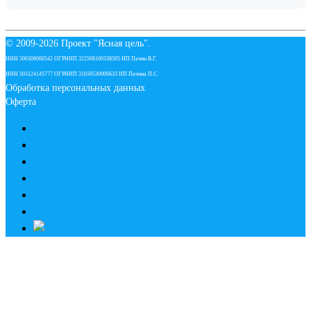
© 2009-
2026 Проект "Ясная цель".
ИНН 500308060542 ОГРНИП 322508100338505 ИП Пачин В.Г.
ИНН 503124145777 ОГРНИП 31650530006633 ИП Пачина П.С.
Обработка персональных данных
Оферта