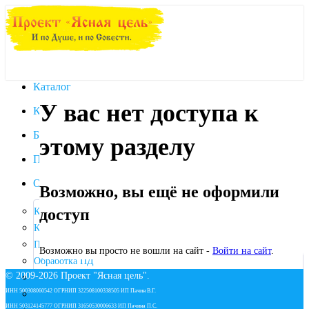
Каталог
У вас нет доступа к
Календарь
База знаний
этому разделу
Публикации
О Проекте
Возможно, вы ещё не оформили
доступ
Кто мы есть
Контакты
Правила пользования сайтом
Возможно вы просто не вошли на сайт -
Войти на сайт
.
Обработка ПД
© 2009-
2026 Проект "Ясная цель".
Правила участия
ИНН 500308060542 ОГРНИП 322508100338505 ИП Пачин В.Г.
Публичная оферта
ИНН 503124145777 ОГРНИП 31650530006633 ИП Пачина П.С.